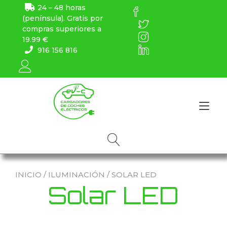
24 – 48 horas
(península). Gratis por
compras superiores a
19.99 €
916 156 816
Alt
INICIO
/
ILUMINACIÓN
/ SOLAR LED
Solar LED