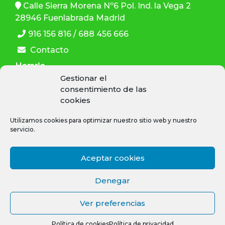
Calle Sierra Morena Nº6 Pol. Ind. la Vega 2
28946 Fuenlabrada Madrid
916 156 816 / 688 456 666
Contacto
Horario
Gestionar el
L-V: 9:30–13:30 h , 15:00–19:00 h
consentimiento de las
cookies
Utilizamos cookies para optimizar nuestro sitio web y nuestro
servicio.
SÍGUENOS
Aceptar cookies
Denegar
Ver preferencias
© 2021 - EV-C España.
Política de cookies
Política de privacidad