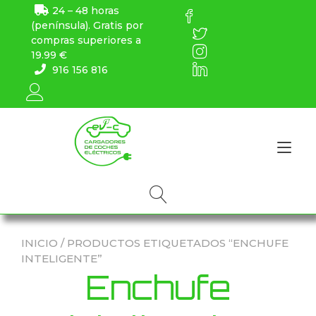
24 – 48 horas
(península). Gratis por
compras superiores a
19.99 €
916 156 816
Alt
INICIO
/ PRODUCTOS ETIQUETADOS “ENCHUFE
INTELIGENTE”
Enchufe