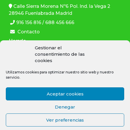
Calle Sierra Morena Nº6 Pol. Ind. la Vega 2
28946 Fuenlabrada Madrid
916 156 816 / 688 456 666
Contacto
Horario
Gestionar el
L-V: 9:30–13:30 h , 15:00–19:00 h
consentimiento de las
cookies
Utilizamos cookies para optimizar nuestro sitio web y nuestro
servicio.
Aceptar cookies
SÍGUENOS
Denegar
Ver preferencias