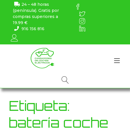
24 – 48 horas
(península). Gratis por
compras superiores a
19.99 €
916 156 816
Alt
Etiqueta:
batería coche