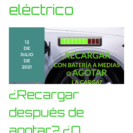
eléctrico
12
DE
JULIO
DE
2021
¿Recargar
después de
agotar? ¿O