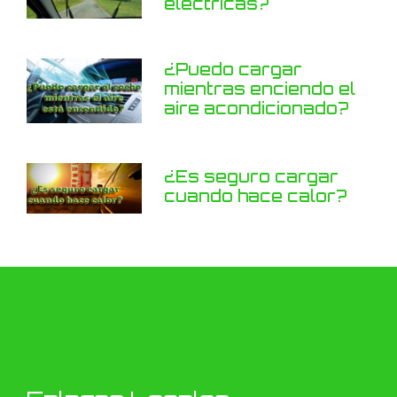
eléctricas?
¿Puedo cargar
mientras enciendo el
aire acondicionado?
¿Es seguro cargar
cuando hace calor?