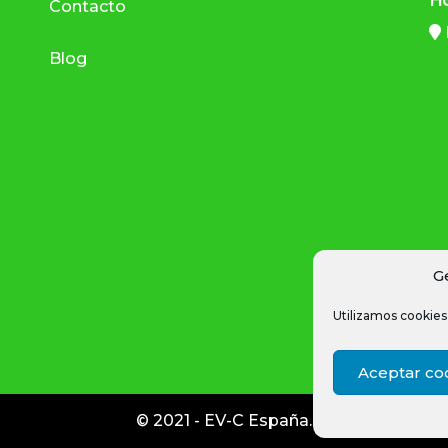
Ho
Contacto
Blog
G
Utilizamos cookies 
Aceptar co
© 2021 - EV-C España.