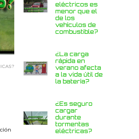
eléctricos es
menor que el
de los
vehículos de
combustible?
¿La carga
rápida en
ICAS?
verano afecta
a la vida útil de
la batería?
¿Es seguro
cargar
durante
tormentas
ción
eléctricas?