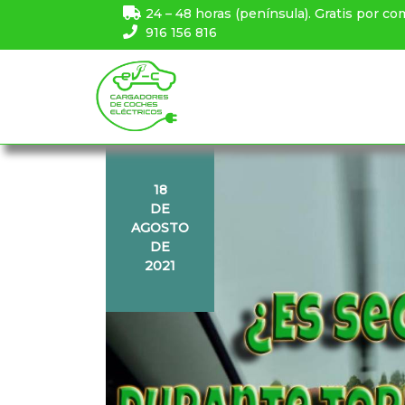
24 – 48 horas (península). Gratis por co
916 156 816
18
DE
AGOSTO
DE
2021