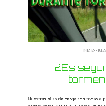
INICIO
/
BLO
¿Es segur
tormen
Nuestras pilas de carga son todas a 
contra rayos, por lo que harán un b