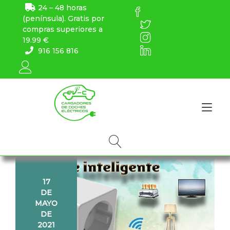
24 – 48 horas
(península). Gratis por
compras superiores a
19.99 €
916 156 816
Alt
17
DE
MAYO
DE
2021