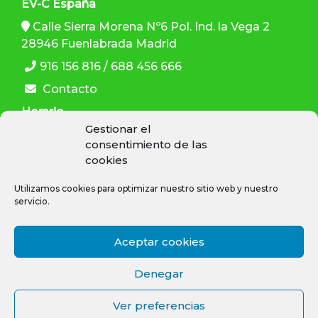
EV-C España
Calle Sierra Morena Nº6 Pol. Ind. la Vega 2
28946 Fuenlabrada Madrid
916 156 816 / 688 456 666
Contacto
Horario
Gestionar el
L-V: 9:30–13:30 h , 15:00–19:00 h
consentimiento de las
cookies
Utilizamos cookies para optimizar nuestro sitio web y nuestro
servicio.
SÍGUENOS
Aceptar cookies
Denegar
Ver preferencias