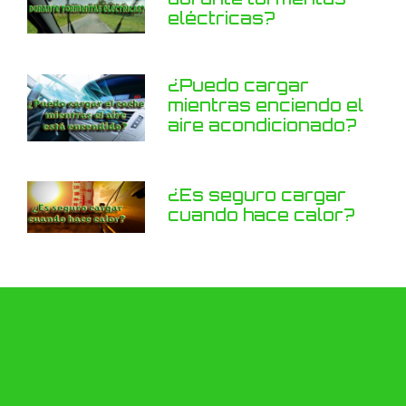
eléctricas?
¿Puedo cargar
mientras enciendo el
aire acondicionado?
¿Es seguro cargar
cuando hace calor?