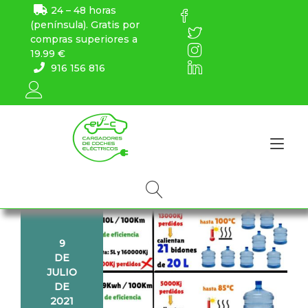
24 – 48 horas
(península). Gratis por
compras superiores a
19.99 €
916 156 816
Alt
9
DE
JULIO
DE
2021